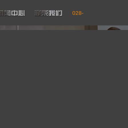
028-
86
701560