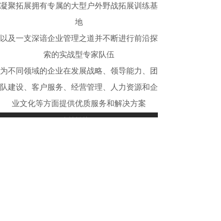
凝聚拓展拥有专属的大型户外野战拓展训练基
地
以及一支深谙企业管理之道并不断进行前沿探
索的实战型专家队伍
为不同领域的企业在发展战略、领导能力、团
队建设、客户服务、经营管理、人力资源和企
业文化等方面提供优质服务和解决方案
友情链接：
成都活动策划公司
成都会务公司
尾货批发
丁丁社区
时代音乐论坛
兼职群
照片直播
昆明网
会议显示大屏
乒乓球台
上海活动策划
宣传片制作
上海公关公司
FBA头程