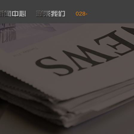
028-
86
701560