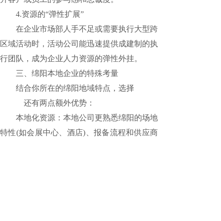
4.资源的“弹性扩展”
在企业市场部人手不足或需要执行大型跨
区域活动时，活动公司能迅速提供成建制的执
行团队，成为企业人力资源的弹性外挂。
三、绵阳本地企业的特殊考量
结合你所在的绵阳地域特点，选择
活动执
行公司
还有两点额外优势：
本地化资源：本地公司更熟悉绵阳的场地
特性(如会展中心、酒店)、报备流程和供应商
生态，能有效降低沟通与物流成本。
区域文化适配：在策划员工年会或本地客
户活动时，本地公司更能把握川渝地区的文化
偏好和互动习惯，让活动更“接地气”。
⚠️ 合作前的关键确认